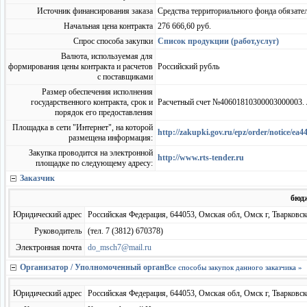
Источник финансирования заказа
Средства территориального фонда обязате
Начальная цена контракта
276 666,60 руб.
Спрос способа закупки
Список продукции (работ,услуг)
Валюта, используемая для
формирования цены контракта и расчетов
Российский рубль
с поставщиками
Размер обеспечения исполнения
государственного контракта, срок и
Расчетный счет №40601810300003000003. 
порядок его предоставления
Площадка в сети "Интернет", на которой
http://zakupki.gov.ru/epz/order/notice/
размещена информация:
Закупка проводится на электронной
http://www.rts-tender.ru
площадке по следующему адресу:
Заказчик
бюд
Юридический адрес
Российская Федерация, 644053, Омская обл, Омск г, Тварковско
Руководитель
(тел. 7 (3812) 670378)
Электронная почта
do_msch7@mail.ru
Организатор / Уполномоченный орган
Все способы закупок данного заказчика »
Юридический адрес
Российская Федерация, 644053, Омская обл, Омск г, Тварковско