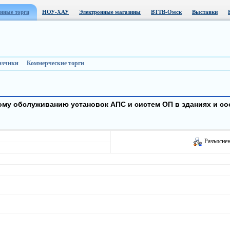
нные торги
НОУ-ХАУ
Электронные магазины
ВТТВ-Омск
Выставки
азчики
Коммерческие торги
кому обслуживанию установок АПС и систем ОП в зданиях и 
Разъяснен