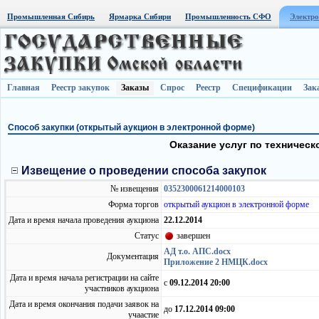
Промышленная Сибирь
Ярмарка Сибири
Промышленность СФО
Электро
Главная
Реестр закупок
Заказы
Спрос
Реестр
Спецификации
Зак
Способ закупки (открытый аукцион в электронной форме)
Оказание услуг по техничес
Извещение о проведении способа закупок
№ извещения
0352300061214000103
Форма торгов
открытый аукцион в электронной форме
Дата и время начала проведения аукциона
22.12.2014
Статус
завершен
АД т.о. АПС.docx
Документация
Приложение 2 НМЦК.docx
Дата и время начала регистрации на сайте
с
09.12.2014 20:00
участников аукциона
Дата и время окончания подачи заявок на
до
17.12.2014 09:00
учаастие