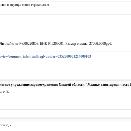
льного медицинского страхования
Личный счет №006220858. БИК 045209001. Размер оплаты: 27666.6600руб.
ea44/view/common-info.html?regNumber=0352300061214000103
жетное учреждение здравоохранения Омской области "Медико-санитарная часть 
го, 8, -
го, 8, -