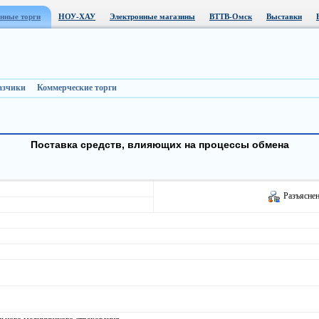
нные торги
НОУ-ХАУ
Электронные магазины
ВТТВ-Омск
Выставки
азчики
Коммерческие торги
Поставка средств, влияющих на процессы обмена
Разъяснен