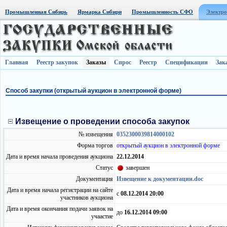
Промышленная Сибирь
Ярмарка Сибири
Промышленность СФО
Электро
Главная
Реестр закупок
Заказы
Спрос
Реестр
Спецификации
Зак
Способ закупки (открытый аукцион в электронной форме)
Извещение о проведении способа закупок
№ извещения
0352300039814000102
Форма торгов
открытый аукцион в электронной форме
Дата и время начала проведения аукциона
22.12.2014
Статус
завершен
Документация
Извещение к документации.doc
Дата и время начала регистрации на сайте
с
08.12.2014 20:00
участников аукциона
Дата и время окончания подачи заявок на
до
16.12.2014 09:00
учаастие