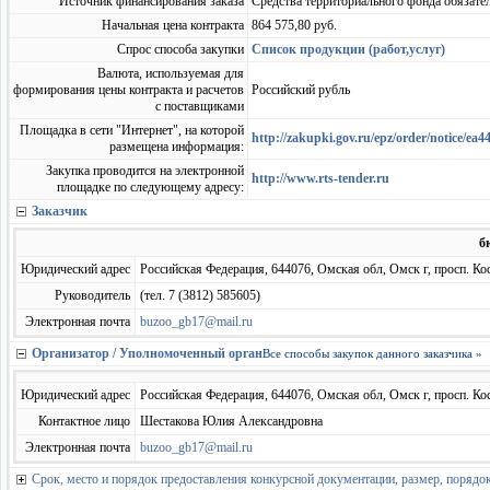
Источник финансирования заказа
Средства территориального фонда обязате
Начальная цена контракта
864 575,80 руб.
Спрос способа закупки
Список продукции (работ,услуг)
Валюта, используемая для
формирования цены контракта и расчетов
Российский рубль
с поставщиками
Площадка в сети "Интернет", на которой
http://zakupki.gov.ru/epz/order/notice/
размещена информация:
Закупка проводится на электронной
http://www.rts-tender.ru
площадке по следующему адресу:
Заказчик
б
Юридический адрес
Российская Федерация, 644076, Омская обл, Омск г, просп. Кос
Руководитель
(тел. 7 (3812) 585605)
Электронная почта
buzoo_gb17@mail.ru
Организатор / Уполномоченный орган
Все способы закупок данного заказчика »
Юридический адрес
Российская Федерация, 644076, Омская обл, Омск г, просп. Кос
Контактное лицо
Шестакова Юлия Александровна
Электронная почта
buzoo_gb17@mail.ru
Срок, место и порядок предоставления конкурсной документации, размер, порядок