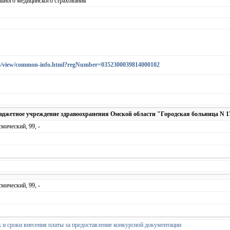
льного медицинского страхования
ea44/view/common-info.html?regNumber=0352300039814000102
юджетное учреждение здравоохранения Омской области "Городская больница N 1
мический, 99, -
мический, 99, -
 и сроки внесения платы за предоставление конкурсной документации