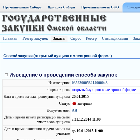
Промышленная Сибирь
Ярмарка Сибири
Промышленность СФО
Электро
Главная
Реестр закупок
Заказы
Спрос
Реестр
Спецификации
Зак
Способ закупки (открытый аукцион в электронной форме)
Извещение о проведении способа закупок
№ извещения
0352300058214000048
Форма торгов
открытый аукцион в электронной форме
Дата и время начала проведения аукциона
26.01.2015
Статус
завершен
Документация
АД
Дата и время начала регистрации на сайте
с
31.12.2014 11:00
участников аукциона
Дата и время окончания подачи заявок на
до
19.01.2015 11:00
учаастие