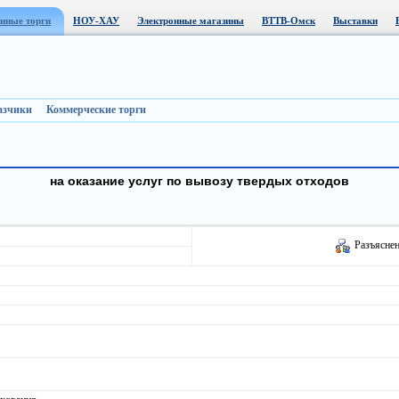
нные торги
НОУ-ХАУ
Электронные магазины
ВТТВ-Омск
Выставки
азчики
Коммерческие торги
на оказание услуг по вывозу твердых отходов
Разъяснен