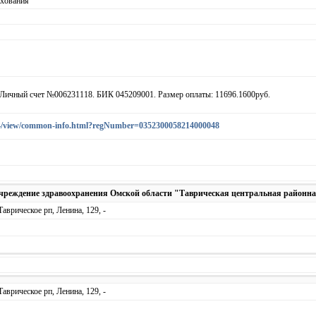
ахования
Личный счет №006231118. БИК 045209001. Размер оплаты: 11696.1600руб.
ea44/view/common-info.html?regNumber=0352300058214000048
чреждение здравоохранения Омской области "Таврическая центральная районн
аврическое рп, Ленина, 129, -
аврическое рп, Ленина, 129, -