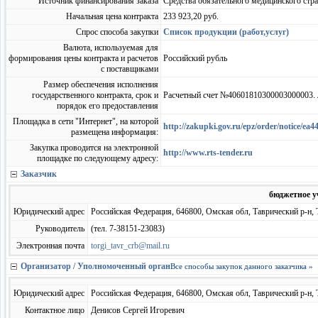
Источник финансирования заказа
Средства обязательного медицинского стр
Начальная цена контракта
233 923,20 руб.
Спрос способа закупки
Список продукции (работ,услуг)
Валюта, используемая для
формирования цены контракта и расчетов
Российский рубль
с поставщиками
Размер обеспечения исполнения
государственного контракта, срок и
Расчетный счет №40601810300003000003. 
порядок его предоставления
Площадка в сети "Интернет", на которой
http://zakupki.gov.ru/epz/order/notice/
размещена информация:
Закупка проводится на электронной
http://www.rts-tender.ru
площадке по следующему адресу:
Заказчик
бюджетное у
Юридический адрес
Российская Федерация, 646800, Омская обл, Таврический р-н, Т
Руководитель
(тел. 7-38151-23083)
Электронная почта
torgi_tavr_crb@mail.ru
Организатор / Уполномоченный орган
Все способы закупок данного заказчика »
Юридический адрес
Российская Федерация, 646800, Омская обл, Таврический р-н, Т
Контактное лицо
Денисов Сергей Игоревич