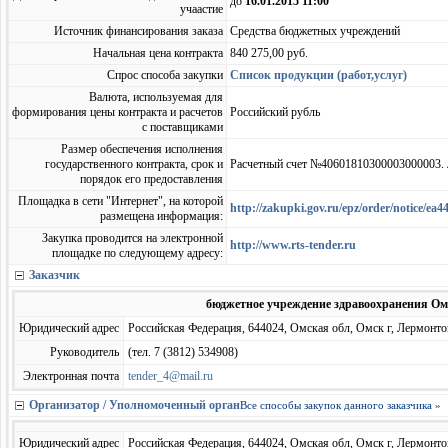
до
16.01.2015 11:00
учаастие
Источник финансирования заказа
Средства бюджетных учреждений
Начальная цена контракта
840 275,00 руб.
Спрос способа закупки
Список продукции (работ,услуг)
Валюта, используемая для
формирования цены контракта и расчетов
Российский рубль
с поставщиками
Размер обеспечения исполнения
государственного контракта, срок и
Расчетный счет №40601810300003000003. 
порядок его предоставления
Площадка в сети "Интернет", на которой
http://zakupki.gov.ru/epz/order/notice/
размещена информация:
Закупка проводится на электронной
http://www.rts-tender.ru
площадке по следующему адресу:
Заказчик
бюджетное учреждение здравоохранения Ом
Юридический адрес
Российская Федерация, 644024, Омская обл, Омск г, Лермонтов
Руководитель
(тел. 7 (3812) 534908)
Электронная почта
tender_4@mail.ru
Организатор / Уполномоченный орган
Все способы закупок данного заказчика »
Юридический адрес
Российская Федерация, 644024, Омская обл, Омск г, Лермонтов