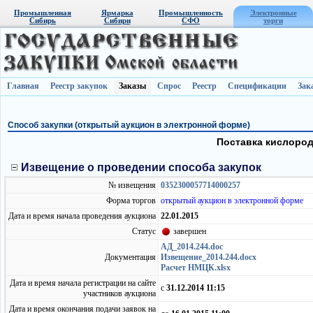
Промышленная
Ярмарка
Промышленность
Электронные
Сибирь
Сибири
СФО
торги
Главная
Реестр закупок
Заказы
Спрос
Реестр
Спецификации
Зак
Способ закупки (открытый аукцион в электронной форме)
Поставка кислород
Извещение о проведении способа закупок
№ извещения
0352300057714000257
Форма торгов
открытый аукцион в электронной форме
Дата и время начала проведения аукциона
22.01.2015
Статус
завершен
АД_2014.244.doc
Документация
Извещение_2014.244.docx
Расчет НМЦК.xlsx
Дата и время начала регистрации на сайте
с
31.12.2014 11:15
участников аукциона
Дата и время окончания подачи заявок на