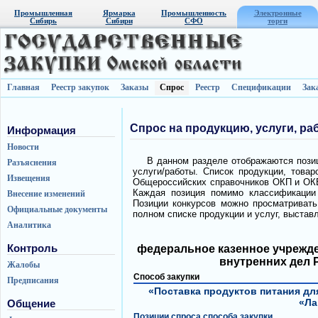
Промышленная
Ярмарка
Промышленность
Электронные
Сибирь
Сибири
СФО
торги
Главная
Реестр закупок
Заказы
Спрос
Реестр
Спецификации
Зак
Спрос на продукцию, услуги, ра
Информация
Новости
В данном разделе отображаются позиц
Разъяснения
услуги/работы. Список продукции, това
Извещения
Общероссийских справочников ОКП и ОКВ
Каждая позиция помимо классификации 
Внесение изменений
Позиции конкурсов можно просматривать 
Официальные документы
полном списке продукции и услуг, выстав
Аналитика
Контроль
федеральное казенное учрежде
внутренних дел 
Жалобы
Способ закупки
Предписания
«Поставка продуктов питания дл
«Ла
Общение
Позиции спроса способа закупки