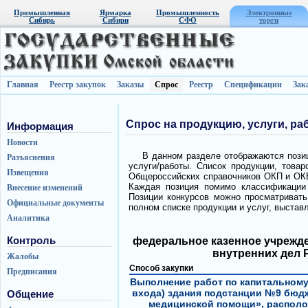
Промышленная
Ярмарка
Промышленность
Электронные
Сибирь
Сибири
СФО
торги
Главная
Реестр закупок
Заказы
Спрос
Реестр
Спецификации
Зак
Спрос на продукцию, услуги, ра
Информация
Новости
В данном разделе отображаются позиц
Разъяснения
услуги/работы. Список продукции, това
Извещения
Общероссийских справочников ОКП и ОКВ
Каждая позиция помимо классификации 
Внесение изменений
Позиции конкурсов можно просматривать 
Официальные документы
полном списке продукции и услуг, выстав
Аналитика
Контроль
федеральное казенное учрежде
внутренних дел 
Жалобы
Способ закупки
Предписания
Выполнение работ по капитальному
входа) здания подстанции №9 бюд
Общение
медицинской помощи», расположе