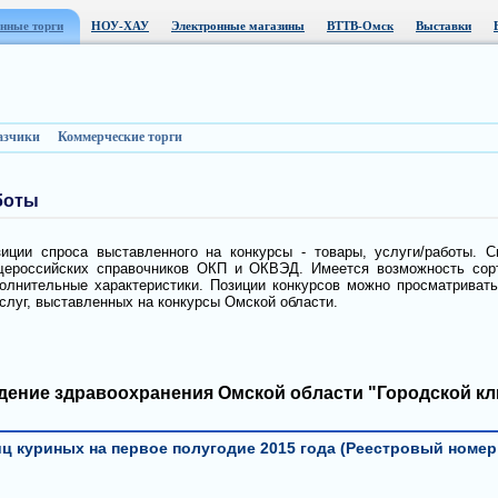
нные торги
НОУ-ХАУ
Электронные магазины
ВТТВ-Омск
Выставки
азчики
Коммерческие торги
боты
ции спроса выставленного на конкурсы - товары, услуги/работы. С
ероссийских справочников ОКП и ОКВЭД. Имеется возможность сорт
лнительные характеристики. Позиции конкурсов можно просматривать 
услуг, выставленных на конкурсы Омской области.
ение здравоохранения Омской области "Городской кл
ц куриных на первое полугодие 2015 года (Реестровый номер ЭА