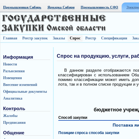
Промышленная Сибирь
Ярмарка Сибири
Промышленность СФО
Электро
Главная
Реестр закупок
Заказы
Спрос
Реестр
Спецификации
Зак
Спрос на продукцию, услуги, ра
Информация
Новости
В данном разделе отображаются пози
Разъяснения
классифицирован с использованием Общ
Извещения
помимо классификации может иметь допо
лота, так и в полном списке продукции и 
Внесение изменений
Официальные документы
Аналитика
Контроль
бюджетное учрежд
Жалобы
Способ закупки
Предписания
Поставка яи
Общение
Позиции спроса способа закупки