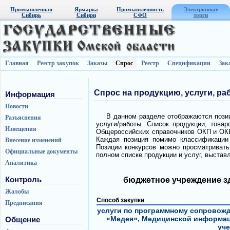
Промышленная
Ярмарка
Промышленность
Электронные
Сибирь
Сибири
СФО
торги
Главная
Реестр закупок
Заказы
Спрос
Реестр
Спецификации
Зак
Спрос на продукцию, услуги, ра
Информация
Новости
В данном разделе отображаются позиц
Разъяснения
услуги/работы. Список продукции, това
Извещения
Общероссийских справочников ОКП и ОКВ
Каждая позиция помимо классификации 
Внесение изменений
Позиции конкурсов можно просматривать 
Официальные документы
полном списке продукции и услуг, выстав
Аналитика
Контроль
бюджетное учреждение з
Жалобы
Способ закупки
Предписания
услуги по программному сопровож
«Медея», Медицинской информац
Общение
уче