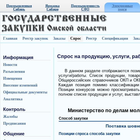
Промышленная
Ярмарка
Промышленность
Электронные
Сибирь
Сибири
СФО
торги
Главная
Реестр закупок
Заказы
Спрос
Реестр
Спецификации
Зак
Спрос на продукцию, услуги, ра
Информация
Новости
В данном разделе отображаются позиц
Разъяснения
услуги/работы. Список продукции, това
Извещения
Общероссийских справочников ОКП и ОКВ
Каждая позиция помимо классификации 
Внесение изменений
Позиции конкурсов можно просматривать 
Официальные документы
полном списке продукции и услуг, выстав
Аналитика
Контроль
Министерство по делам мол
Жалобы
Способ закупки
Предписания
Поставка шовны
Общение
Позиции спроса способа закупки