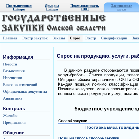
Промышленная
Ярмарка
Промышленность
Электронные
Сибирь
Сибири
СФО
торги
Главная
Реестр закупок
Заказы
Спрос
Реестр
Спецификации
Зак
Спрос на продукцию, услуги, ра
Информация
Новости
В данном разделе отображаются позиц
Разъяснения
услуги/работы. Список продукции, това
Извещения
Общероссийских справочников ОКП и ОКВ
Каждая позиция помимо классификации 
Внесение изменений
Позиции конкурсов можно просматривать 
Официальные документы
полном списке продукции и услуг, выстав
Аналитика
Контроль
бюджетное учреждение з
Жалобы
Способ закупки
Предписания
Поставка мяса говядин
Общение
Позиции спроса способа закупки