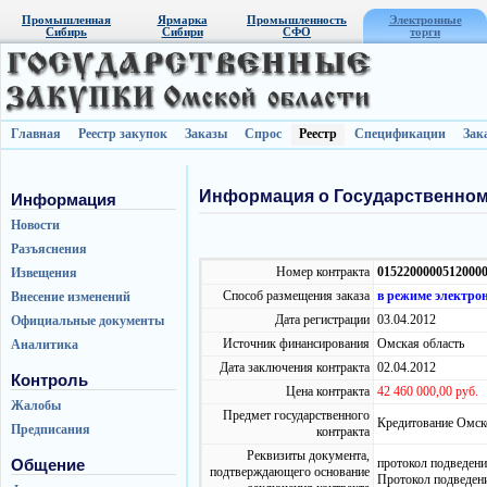
Промышленная
Ярмарка
Промышленность
Электронные
Сибирь
Сибири
СФО
торги
Главная
Реестр закупок
Заказы
Спрос
Реестр
Спецификации
Зак
Информация о Государственном
Информация
Новости
Разъяснения
Номер контракта
0152200000512000
Извещения
Способ размещения заказа
в режиме электро
Внесение изменений
Дата регистрации
03.04.2012
Официальные документы
Источник финансирования
Омская область
Аналитика
Дата заключения контракта
02.04.2012
Контроль
Цена контракта
42 460 000,00 руб.
Жалобы
Предмет государственного
Кредитование Омск
Предписания
контракта
Реквизиты документа,
протокол подведени
Общение
подтверждающего основание
Протокол подведени