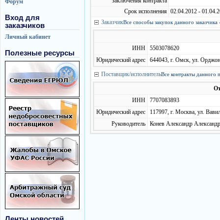
заключения контракта
Форум
Срок исполнения
02.04.2012 - 01.04.
Вход для
Заказчик
Все способы закупок данного заказчика 
заказчиков
Личный кабинет
ИНН
5503078620
Полезные ресурсы
Юридический адрес
644043, г. Омск, ул. Орджон
Поставщик/исполнитель
Все контракты данного 
От
ИНН
7707083893
Юридический адрес
117997, г. Москва, ул. Вавил
Руководитель
Конев Александр Александро
Ленты новостей