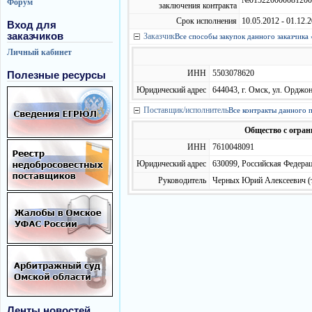
№0152200000812000
Форум
заключения контракта
Срок исполнения
10.05.2012 - 01.12.
Вход для
заказчиков
Заказчик
Все способы закупок данного заказчика 
Личный кабинет
ИНН
5503078620
Полезные ресурсы
Юридический адрес
644043, г. Омск, ул. Орджон
Поставщик/исполнитель
Все контракты данного 
Общество с огра
ИНН
7610048091
Юридический адрес
630099, Российская Федера
Руководитель
Черных Юрий Алексеевич (т
Ленты новостей