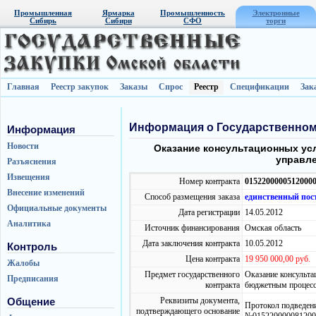
Промышленная
Ярмарка
Промышленность
Электронные
Сибирь
Сибири
СФО
торги
Главная
Реестр закупок
Заказы
Спрос
Реестр
Спецификации
Зак
Информация о Государственном
Информация
Новости
Оказание консультационных ус
управл
Разъяснения
Извещения
Номер контракта
0152200000512000
Внесение изменений
Способ размещения заказа
единственный по
Официальные документы
Дата регистрации
14.05.2012
Аналитика
Источник финансирования
Омская область
Дата заключения контракта
10.05.2012
Контроль
Цена контракта
19 950 000,00 руб.
Жалобы
Предмет государственного
Оказание консульт
Предписания
контракта
бюджетным процесс
Реквизиты документа,
Общение
Протокол подведени
подтверждающего основание