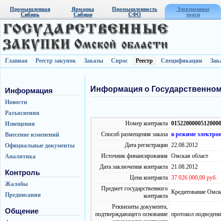
Промышленная
Ярмарка
Промышленность
Электронные
Сибирь
Сибири
СФО
торги
Главная
Реестр закупок
Заказы
Спрос
Реестр
Спецификации
Зак
Информация о Государственном
Информация
Новости
Разъяснения
Номер контракта
0152200000512000
Извещения
Способ размещения заказа
в режиме электро
Внесение изменений
Дата регистрации
22.08.2012
Официальные документы
Источник финансирования
Омская област
Аналитика
Дата заключения контракта
21.08.2012
Контроль
Цена контракта
37 026 000,00 руб.
Жалобы
Предмет государственного
Кредитование Омск
Предписания
контракта
Реквизиты документа,
Общение
подтверждающего основание
протокол подведени