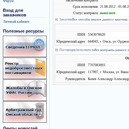
заключения контракта
Форум
Срок исполнения
21.08.2012 - 01.08.
Вход для
Статус контракта
выполнен
заказчиков
Заказчик
Все способы закупок данного заказчика 
Личный кабинет
Полезные ресурсы
ИНН
5503078620
Юридический адрес
644043, г. Омск, ул. Орджон
Поставщик/исполнитель
Все контракты данного 
От
ИНН
7707083893
Юридический адрес
117997, г. Москва, ул. Вави
Руководитель
Конев Александр Александро
Ленты новостей